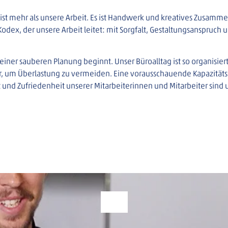
ie ist mehr als unsere Arbeit. Es ist Handwerk und kreatives Zusamm
Kodex, der unsere Arbeit leitet: mit Sorgfalt, Gestaltungsanspruch 
t einer sauberen Planung beginnt. Unser Büroalltag ist so organisie
er, um Überlastung zu vermeiden. Eine vorausschauende Kapazitätsp
nd Zufriedenheit unserer Mitarbeiterinnen und Mitarbeiter sind un